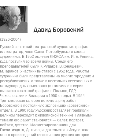
Давид Боровский
(1926-2004)
Русский советский театральный художник, график,
иллюстратор, член Санкт-Петербургского союза
художников. В 1952 окончил ЛИЖСА им. И. Е. Репина,
куда поступил во время войны. Среди его
преподавателей были К.Рудаков, В.Конашевич,
М.Таранов. Участник выставок с 1952 года. Работы
художника были представлены на многих городских и
республиканских, а также в нескольких всесоюзных и
международных выставках (в том числе в серии
выставок советской графики в Польше, ГДР,
Чехословакии и Болгарии в 1950-е годы). В 1954
Третьяковская галерея включила ряд работ
Боровского в постоянную экспозицию «советского»
отдела. В 1990 году художник оставляет графику и
целиком переходит к живописной технике. Главными
темами его работ становятся — балет, портрет,
пейзаж, детство. Иллюстрировал книги для
Гослитиздата, Детгиза, издательства «Искусство»:
много произведений классических русских авторов —