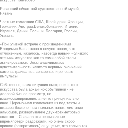
искусств, Кемерово
Рязанский областной художественный музей,
Рязань
Частные коллекции США, Швейцарии, Франции,
Германии, Австрии,Великобритании, Италии,
Израиля, Дании, Польши, Болгарии, России,
Украины
«При близкой встрече с произведениями
Владимир Башлыкова я почувствовал, что
отложенные, казалось, навсегда навыки «близкого
чтения» искусства как-то сами собой стали
активироваться. Восстанавливалась
чувствительность каких-то нервных окончаний,
самонастраивались сенсорные и речевые
импульсы.
Собственно, сама ситуация смотрения этого
искусства была архаично-событийной - не
деловой бизнес-просмотр, не
взаимосканирование, а нечто принципиально
иное. Церемониал извлечения из под тахты и
шкафов бесконечных пыльных папок, листание
альбомов, развертывание двух-трехметровых
холстов… Сначала эти непривычные
впремяпотери раздражали, но очень скоро
пришло (возвратилось) ощущение, что только так