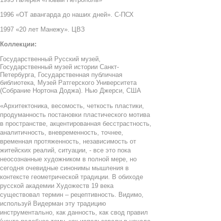
1996 «ОТ авангарда до наших дней». С-ПСХ
1997 «20 лет Манежу». ЦВЗ
Коллекции:
Государственный Русский музей,
Государственный музей истории Санкт-
Петербурга, Государственная публичная
библиотека, Музей Ратгерского Университета
(Собрание Нортона Доджа). Нью Джерси, США
«Архитектоника, весомость, четкость пластики,
продуманность постановки пластического мотива
в пространстве, акцентированная бесстрастность,
аналитичность, вневременность, точнее,
временная протяженность, независимость от
житейских реалий, ситуации, - все это пока
неосознанные художником в полной мере, но
сегодня очевидные синонимы мышления в
контексте геометрической традиции. В обиходе
русской академии Художеств 19 века
существовал термин – рецептивность. Видимо,
используй Видерман эту традицию
инструментально, как данность, как свод правил