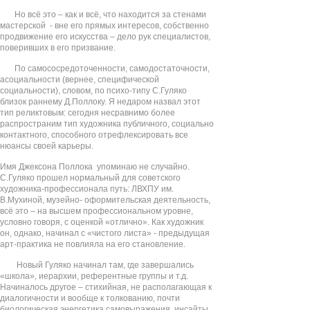
Но всё это – как и всё, что находится за стенами
мастерской - вне его прямых интересов, собственно
продвижение его искусства – дело рук специалистов,
поверивших в его призвание.
По самососредоточенности, самодостаточности,
асоциальности (вернее, специфической
социальности), словом, по психо-типу С.Гуляко
близок раннему Д.Поллоку. Я недаром назвал этот
тип реликтовым: сегодня несравнимо более
распространим тип художника публичного, социально
контактного, способного отрефлексировать все
нюансы своей карьеры.
Имя Джексона Поллока упоминаю не случайно.
С.Гуляко прошел нормальный для советского
художника-профессионала путь: ЛВХПУ им.
В.Мухиной, музейно- оформительская деятельность,
всё это – на высшем профессиональном уровне,
условно говоря, с оценкой «отлично». Как художник
он, однако, начинал с «чистого листа» - предыдущая
арт-практика не повлияла на его становление.
Новый Гуляко начинал там, где завершались
«школа», иерархии, референтные группы и т.д.
Начиналось другое – стихийная, не располагающая к
диалогичности и вообще к толкованию, почти
биологическая энергетика самовыражения, инсайты,