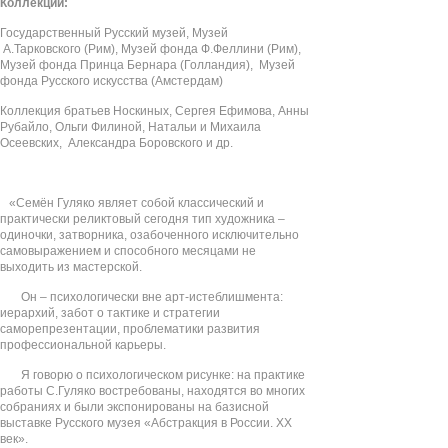
Коллекции:
Государственный Русский музей, Музей
А.Тарковского (Рим), Музей фонда Ф.Феллини (Рим),
Музей фонда Принца Бернара (Голландия), Музей
фонда Русского искусства (Амстердам)
Коллекция братьев Носкиных, Сергея Ефимова, Анны
Рубайло, Ольги Филиной, Натальи и Михаила
Осеевских, Александра Боровского и др.
«Семён Гуляко являет собой классический и
практически реликтовый сегодня тип художника –
одиночки, затворника, озабоченного исключительно
самовыражением и способного месяцами не
выходить из мастерской.
Он – психологически вне арт-истеблишмента:
иерархий, забот о тактике и стратегии
саморепрезентации, проблематики развития
профессиональной карьеры.
Я говорю о психологическом рисунке: на практике
работы С.Гуляко востребованы, находятся во многих
собраниях и были экспонированы на базисной
выставке Русского музея «Абстракция в России. ХХ
век».