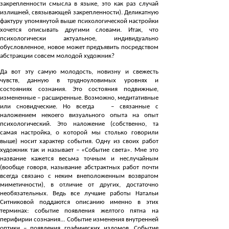
закрепленности смысла в языке, это как раз случай
излишней, связывающей закрепленности). Деликатную
фактуру упомянутой выше психологической настройки
хочется описывать другими словами. Итак, что
психологически актуальное, индивидуально
обусловленное, новое может предъявить посредством
абстракции совсем молодой художник?
Да вот эту самую молодость, новизну и свежесть
чувств, данную в трудноуловимых уровнях и
состояниях сознания. Это состояния подвижные,
измененные – расширенные. Возможно, медитативные
или сновидческие. Но всегда – связанные с
наложением некоего визуального опыта на опыт
психологический. Это наложение (собственно, та
самая настройка, о которой мы столько говорили
выше) носит характер события. Одну из своих работ
художник так и называет – «Событие света». Мне это
название кажется весьма точным и неслучайным
(вообще говоря, называние абстрактных работ почти
всегда связано с неким внеположенным возвратом
миметичности), в отличие от других, достаточно
необязательных. Ведь все лучшие работы Натальи
Ситниковой поддаются описанию именно в этих
терминах: событие появления желтого пятна на
перифирии сознания... Событие изменения внутренней
оптики – появления графических изломов. Событие