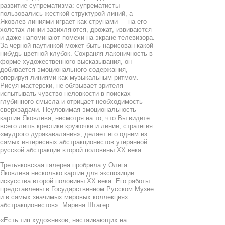
развитие супрематизма: супрематисты
пользовались жесткой структурой линий, а
Яковлев линиями играет как струнами — на его
холстах линии завихляются, дрожат, извиваются
и даже напоминают помехи на экране телевизора.
За черной паутинкой может быть нарисован какой-
нибудь цветной клубок. Сохраняя лаконичность в
форме художественного высказывания, он
добивается эмоционального содержания,
оперируя линиями как музыкальным ритмом.
Рисуя мастерски, не обязывает зрителя
испытывать чувство неловкости в поисках
глубинного смысла и отрицает необходимость
сверхзадачи. Неуловимая эмоциональность
картин Яковлева, несмотря на то, что Вы видите
всего лишь крестики кружочки и линии, стратегия
«мудрого дуракаваляния», делает его одним из
самых интересных абстракционистов утерянной
русской абстракции второй половины XX века.
Третьяковская галерея пробрела у Олега
Яковлева несколько картин для экспозиции
искусства второй половины ХХ века. Его работы
представлены в Государственном Русском Музее
и в самых значимых мировых коллекциях
абстракционистов». Марина Штагер
«Есть тип художников, настаивающих на