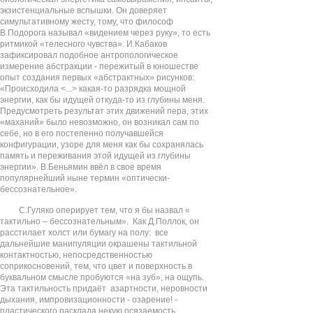
экзистенциальные вспышки. Он доверяет
симультативному жесту, тому, что философ
В.Подорога
называл «видением через руку», то есть
ритмикой «телесного чувства». И.Кабаков
зафиксировал подобное антропологическое
измерение абстракции - пережитый в юношестве
опыт создания первых «абстрактных» рисунков:
«Происходила <...> какая-то разрядка мощной
энергии, как бы идущей откуда-то из глубины меня.
Предусмотреть результат этих движений пера, этих
«маханий» было невозможно, он возникал сам по
себе, но в его постепенно получавшейся
конфигурации, узоре для меня как бы сохранялась
память и переживания этой идущей из глубины
энергии». В.Беньямин ввёл в свое время
популярнейший ныне термин «оптически-
бессознательное».
С.Гуляко оперирует тем, что я бы назвал «
тактильно – бессознательным». Как Д.Поллок, он
расстилает холст или бумагу на полу: все
дальнейшие манипуляции окрашены тактильной
контактностью, непосредственностью
соприкосновений, тем, что цвет и поверхность в
буквальном смысле пробуются «на зуб», на ощупь.
Эта тактильность придаёт азартности, неровности
дыхания, импровизационности - озарение! -
пластического расклада некую осязаемость