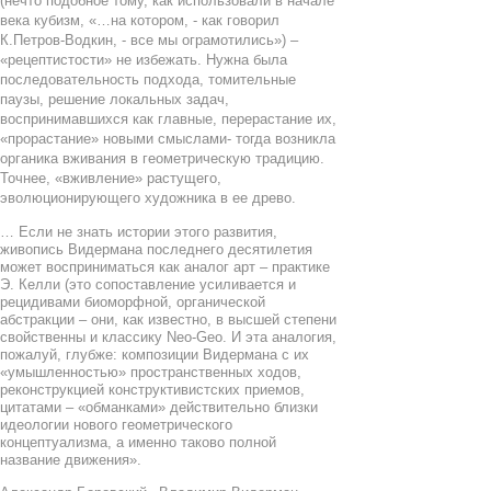
(нечто подобное тому, как использовали в начале
века кубизм, «…на котором, - как говорил
К.Петров-Водкин, - все мы ограмотились») –
«рецептистости» не избежать. Нужна была
последовательность подхода, томительные
паузы, решение локальных задач,
воспринимавшихся как главные, перерастание их,
«прорастание» новыми смыслами- тогда возникла
органика вживания в геометрическую традицию.
Точнее, «вживление» растущего,
эволюционирующего художника в ее древо.
… Если не знать истории этого развития,
живопись Видермана последнего десятилетия
может восприниматься как аналог арт – практике
Э. Келли (это сопоставление усиливается и
рецидивами биоморфной, органической
абстракции – они, как известно, в высшей степени
свойственны и классику
Neo
-
Geo
. И эта аналогия,
пожалуй, глубже: композиции Видермана с их
«умышленностью» пространственных ходов,
реконструкцией конструктивистских приемов,
цитатами – «обманками» действительно близки
идеологии нового геометрического
концептуализма, а именно таково полной
название движения».