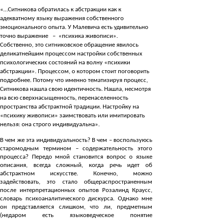
«…Ситникова обратилась к абстракции как к
адекватному языку выражения собственного
эмоционального опыта. У Малевича есть удивительно
точно выражение – «психика живописи».
Собственно, это ситниковское обращение явилось
деликатнейшим процессом настройки собственных
психологических состояний на волну «психики
абстракции». Процессом, о котором стоит поговорить
подробнее. Потому что именно тематизируя процесс,
Ситникова нашла свою идентичность. Нашла, несмотря
на всю сверхнасыщенность, перенаселенность
пространства абстрактной традиции. Настройку на
«психику живописи» заимствовать или имитировать
нельзя: она строго индивидуальна».
В чем же эта индивидуальность? В чем – воспользуюсь
старомодным термином – содержательность этого
процесса? Передо мной становится вопрос о языке
описания, всегда сложный, когда речь идет об
абстрактном искусстве. Конечно, можно
задействовать, это стало общераспространенным
после интерпретационных опытов Розалинд Краусс,
словарь психоаналитического дискурса. Однако мне
он представляется слишком, что ли, предметным
(недаром есть языковедческое понятие