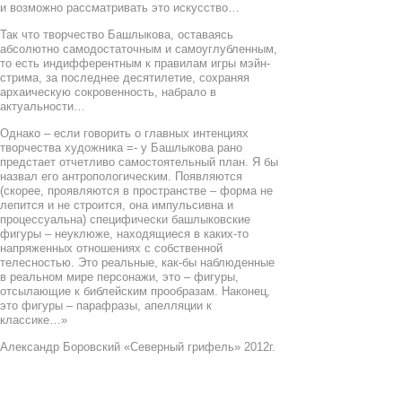
и возможно рассматривать это искусство…
Так что творчество Башлыкова, оставаясь
абсолютно самодостаточным и самоуглубленным,
то есть индифферентным к правилам игры мэйн-
стрима, за последнее десятилетие, сохраняя
архаическую сокровенность, набрало в
актуальности…
Однако – если говорить о главных интенциях
творчества художника =- у Башлыкова рано
предстает отчетливо самостоятельный план. Я бы
назвал его антропологическим. Появляются
(скорее, проявляются в пространстве – форма не
лепится и не строится, она импульсивна и
процессуальна) специфически башлыковские
фигуры – неуклюже, находящиеся в каких-то
напряженных отношениях с собственной
телесностью. Это реальные, как-бы наблюденные
в реальном мире персонажи, это – фигуры,
отсылающие к библейским прообразам. Наконец,
это фигуры – парафразы, апелляции к
классике…»
Александр Боровский «Северный грифель» 2012г.