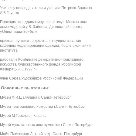
Учился у последователя и ученика Петрова-Водкина -
А.Б.Грушко
Проходил преддипломную практику в Московском
доме моделей у В. Зайцева. Дипломный проект
«Олимпиада-80»был
признан лучшим за десять лет существования
кафедры моделирования одежды. После окончания
института
работал в Комбинате декоративно-прикладного
искусства Художественного фонда Российской
Федерации. С1997 г.-
член Союза художников Российской Федерации
Основные выставкии:
Музей Ф.И.Шаляпина г. Санкт-Петербург
Музей Театрального искусства г.Санкт-Петербург
Музей М.Горького г.Казань
Музей музыкальных инструментов г.Санкт-Петербург
Майя Плисецкая Летний сад г.Санкт-Петербург