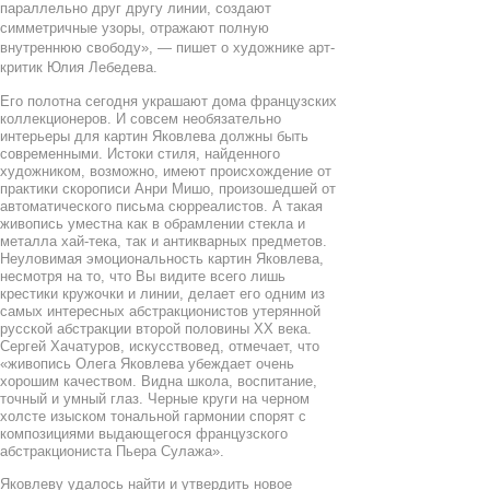
параллельно друг другу линии, создают
симметричные узоры, отражают полную
внутреннюю свободу», — пишет о художнике арт-
критик Юлия Лебедева.
Его полотна сегодня украшают дома французских
коллекционеров. И совсем необязательно
интерьеры для картин Яковлева должны быть
современными. Истоки стиля, найденного
художником, возможно, имеют происхождение от
практики скорописи Анри Мишо, произошедшей от
автоматического письма сюрреалистов. А такая
живопись уместна как в обрамлении стекла и
металла хай-тека, так и антикварных предметов.
Неуловимая эмоциональность картин Яковлева,
несмотря на то, что Вы видите всего лишь
крестики кружочки и линии, делает его одним из
самых интересных абстракционистов утерянной
русской абстракции второй половины XX века.
Сергей Хачатуров, искусствовед, отмечает, что
«живопись Олега Яковлева убеждает очень
хорошим качеством. Видна школа, воспитание,
точный и умный глаз. Черные круги на черном
холсте изыском тональной гармонии спорят с
композициями выдающегося французского
абстракциониста Пьера Сулажа».
Яковлеву удалось найти и утвердить новое