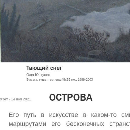
й снег
унен
ь, темпера,49х59 см., 1999-2003
ОСТРОВА
9 окт - 14 ноя 2021
Его путь в искусстве в каком-то с
маршрутами его бесконечных странс