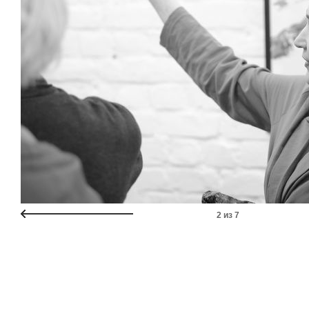
2
из
7