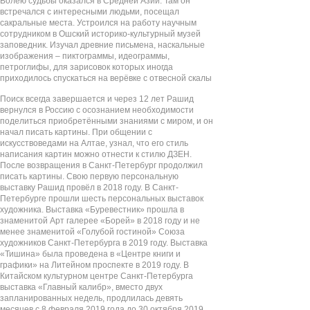
Волею судьбы оказался в Средней Азии. Там он
встречался с интересными людьми, посещал
сакральные места. Устроился на работу научным
сотрудником в Ошский историко-культурный музей
заповедник. Изучал древние письмена, наскальные
изображения – пиктограммы, идеограммы,
петроглифы, для зарисовок которых иногда
приходилось спускаться на верёвке с отвесной скалы
Поиск всегда завершается и через 12 лет Рашид
вернулся в Россию с осознанием необходимости
поделиться приобретёнными знаниями с миром, и он
начал писать картины. При общении с
искусствоведами на Алтае, узнал, что его стиль
написания картин можно отнести к стилю ДЗЕН.
После возвращения в Санкт-Петербург продолжил
писать картины. Свою первую персональную
выставку Рашид провёл в 2018 году. В Санкт-
Петербурге прошли шесть персональных выставок
художника. Выставка «Буревестник» прошла в
знаменитой Арт галерее «Борей» в 2018 году и не
менее знаменитой «Голубой гостиной» Союза
художников Санкт-Петербурга в 2019 году. Выставка
«Тишина» была проведена в «Центре книги и
графики» на Литейном проспекте в 2019 году. В
Китайском культурном центре Санкт-Петербурга
выставка «Главный калибр», вместо двух
запланированных недель, продлилась девять
месяцев с 8 февраля 2019 года до 30 октября 2019