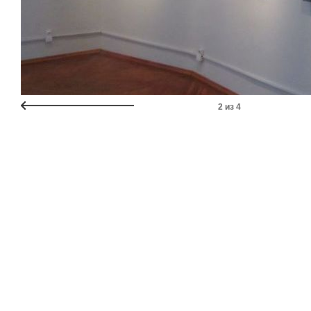
2
из
4